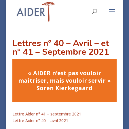
Lettres n° 40 – Avril – et
n° 41 – Septembre 2021
« AIDER n’est pas vouloir
maitriser, mais vouloir servir »
Soren Kierkegaard
Lettre Aider n° 41 – septembre 2021
Lettre Aider n° 40 – avril 2021